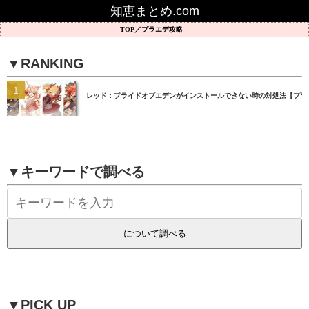
知恵まとめ.com
プラエデ攻略
▼RANKING
レッド：プライドオブエデンがインストールできない時の対処法【プラ
▼キーワードで調べる
▼PICK UP