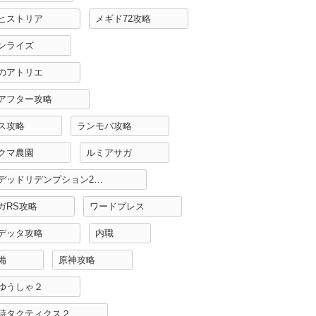
ヒストリア
メギド72攻略
ンライズ
のアトリエ
アフター攻略
ス攻略
ランモバ攻略
クマ農園
ルミアサガ
レッドデッドリデンプション2攻略
ガRS攻略
ワードプレス
デッタ攻略
内職
備
原神攻略
ゆうしゃ２
詩タクティクス２