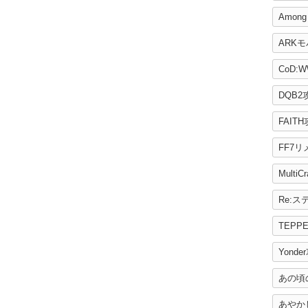
Among
ARK
CoD:W
DQB2
FAIT
FF7
MultiC
TEPP
Yonde
あの頃
あやか