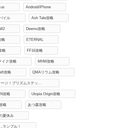
 us
Android/iPhone
モバイル
Ash Tale攻略
W2
Deemo攻略
攻略
ETERNAL
H攻略
FF16攻略
リメイク攻略
MHW攻略
raft攻略
QMAリウム攻略
Re:ステージ！プリズムステップ攻略
EN攻略
Utopia Origin攻略
r攻略
あつ森攻略
の夏休み
しランブル！