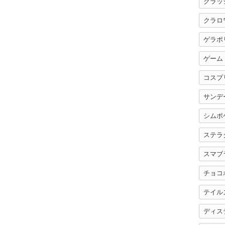
クラッ
クラロ
ゲラポ
ゲーム
コスプ
サンデ
シムポ
ステラ
スマブ
チョコ
テイル
ディス