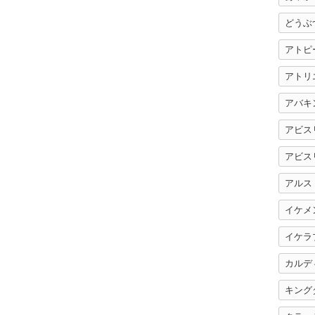
どうぶ
アトピ
アトリ
アバキ
アビス
アビス
アルス
イケメ
イケラ
カルデ
キング