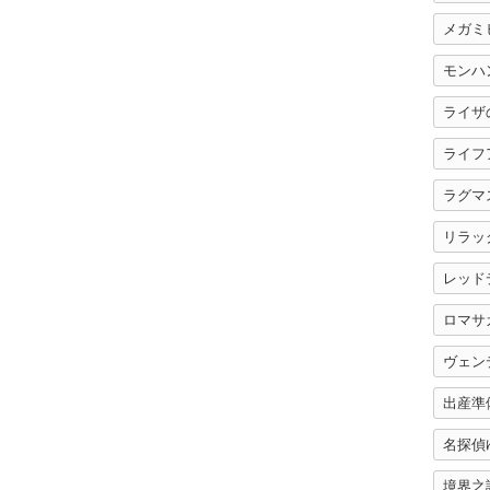
メガミ
モンハ
ライザ
ライフ
ラグマ
リラッ
ロマサ
ヴェン
出産準
名探偵
境界之