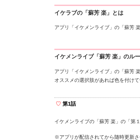
イケラブの「蘇芳 楽」とは
アプリ「イケメンライブ」の「蘇芳 楽
イケメンライブ「蘇芳 楽」のル
アプリ「イケメンライブ」の「蘇芳 
オススメの選択肢があれば色を付けて
第1話
イケメンライブの「蘇芳 楽」の「第
※アプリが配信されてから随時更新さ