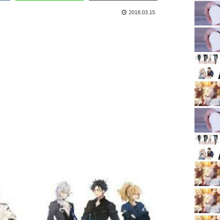
2018.03.15