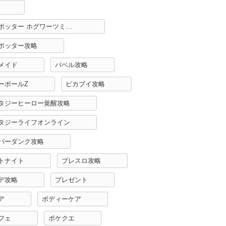
ハリーポッター ホグワーツミステリー攻略
ポッター攻略
メイド
バベル攻略
ーボールZ
ピカブイ攻略
タジーヒーロー覚醒攻略
タジーライフオンライン
バーダンク攻略
トナイト
ブレスロ攻略
デ攻略
プレゼント
ア
ボディーケア
フェ
ポケクエ