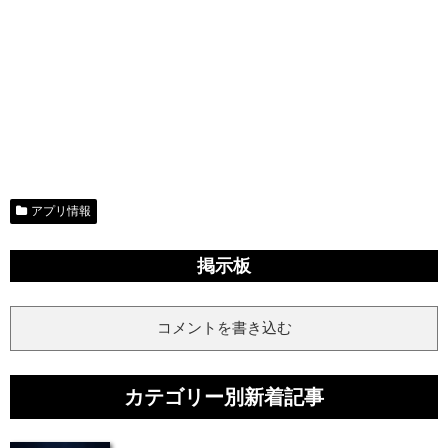
アプリ情報
掲示板
コメントを書き込む
カテゴリー別新着記事