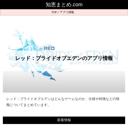
知恵まとめ.com
アプリ情報
レッド：プライドオブエデンのアプリ情報
レッド：プライドオブエデンはどんなゲームなのか、仕様や特徴などの情
報についてまとめています。
新着情報