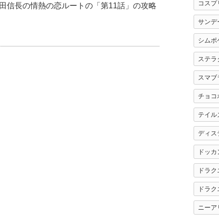
コスプ
田信長の情熱の恋ルートの「第11話」の攻略
サンデ
シムポ
ステラ
スマブ
チョコ
テイル
ディス
ドッカ
ドラク
ドラク
ニーア