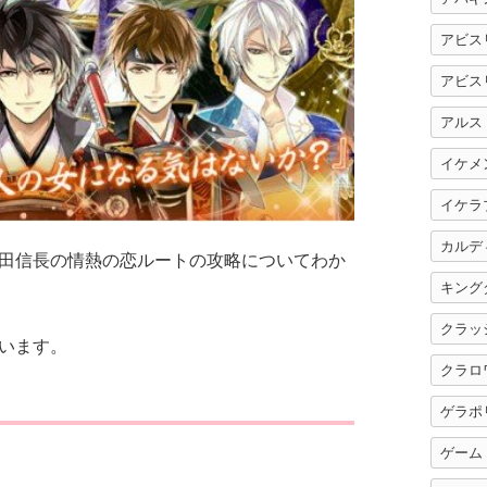
アビス
アビス
アルス
イケメ
イケラ
カルデ
田信長の情熱の恋ルートの攻略についてわか
キング
クラッ
います。
クラロ
ゲラポ
ゲーム