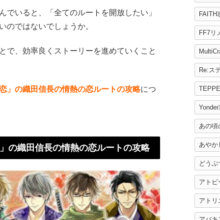
んでいると、「全てのルートを開放したい」
FAIT
いのではないでしょうか。
FF7
とで、効率良くストーリーを進めていくこと
MultiC
TEPP
恋」の織田信長の情熱の恋ルートの攻略
につ
Yonde
あの頃
あやか
」の織田信長の情熱の恋ルートの攻略
どうぶ
アトピ
アトリ
アバキ