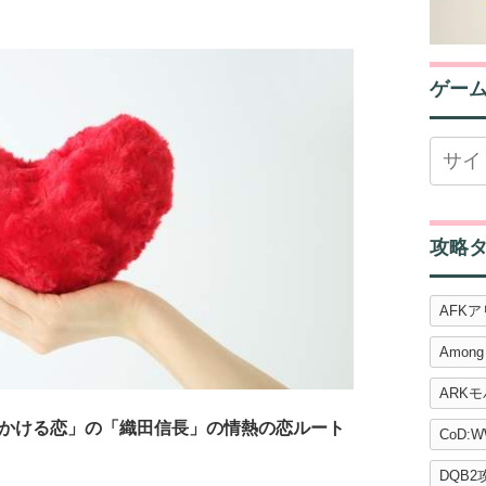
ゲー
攻略
AFK
Among
ARK
かける恋」の「織田信長」の情熱の恋ルート
CoD:W
DQB2