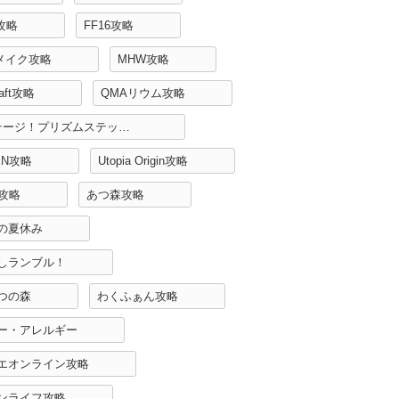
H攻略
FF16攻略
リメイク攻略
MHW攻略
raft攻略
QMAリウム攻略
Re:ステージ！プリズムステップ攻略
EN攻略
Utopia Origin攻略
r攻略
あつ森攻略
の夏休み
しランブル！
つの森
わくふぁん攻略
ー・アレルギー
エオンライン攻略
ンライフ攻略