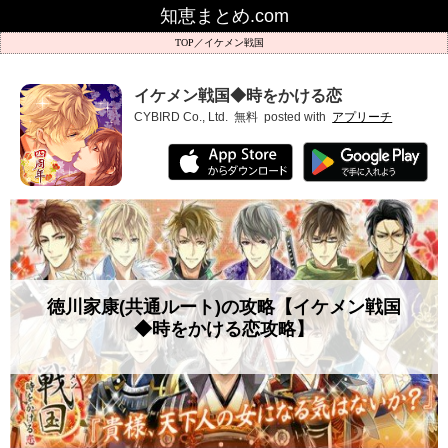
知恵まとめ.com
イケメン戦国
イケメン戦国◆時をかける恋
CYBIRD Co., Ltd.
無料
posted with
アプリーチ
徳川家康(共通ルート)の攻略【イケメン戦国
◆時をかける恋攻略】