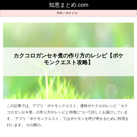
知恵まとめ.com
ポケクエ
カクコロガンセキ煮の作り方のレシピ【ポケ
モンクエスト攻略】
この記事では、アプリ「ポケモンクエスト」通称ポケクエのレシピ「カク
コロガンセキ煮」の作り方やレシピと特徴について詳しくお届けしていま
す。 アプリ「ポケモンクエスト」ではポケモンを呼び寄せるために料理を
行います。 その際の...