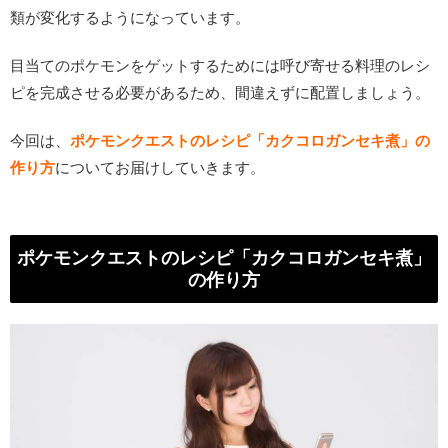
類が変化するようになっています。
目当てのポケモンをゲットするためには呼び寄せる料理のレシ
ピを完成させる必要があるため、間違えずに配置しましょう。
今回は、
ポケモンクエストのレシピ「カクコロガンセキ煮」の
作り方
についてお届けしていきます。
ポケモンクエストのレシピ「カクコロガンセキ煮」
の作り方