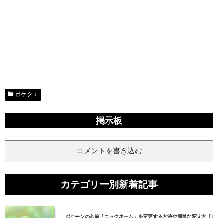
ポケクエ
掲示板
コメントを書き込む
カテゴリー別新着記事
ポケモンの名前「ニックネーム」を変更する方法や簡単な変え方【ポ