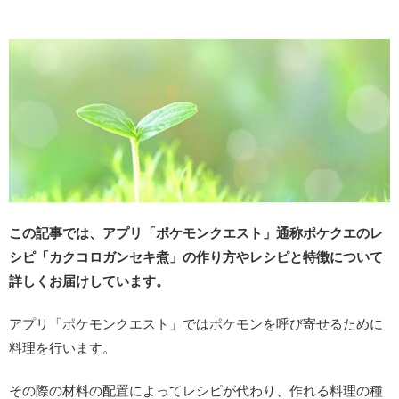
この記事では、アプリ「ポケモンクエスト」通称ポケクエのレ
シピ「カクコロガンセキ煮」の作り方やレシピと特徴について
詳しくお届けしています。
アプリ「ポケモンクエスト」ではポケモンを呼び寄せるために
料理を行います。
その際の材料の配置によってレシピが代わり、作れる料理の種