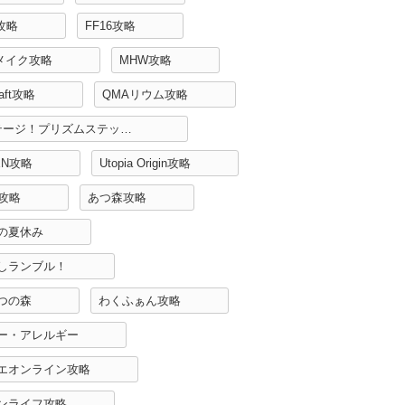
H攻略
FF16攻略
リメイク攻略
MHW攻略
raft攻略
QMAリウム攻略
Re:ステージ！プリズムステップ攻略
EN攻略
Utopia Origin攻略
r攻略
あつ森攻略
の夏休み
しランブル！
つの森
わくふぁん攻略
ー・アレルギー
エオンライン攻略
ンライフ攻略