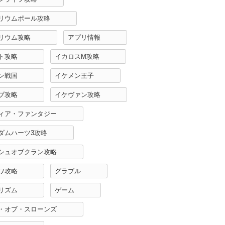
リウムポール攻略
リウム攻略
アプリ情報
ト攻略
イカロスM攻略
ン戦国
イケメン王子
ブ攻略
イケヴァン攻略
ィア・ファンタジー
ダムハーツ3攻略
シュオブクラン攻略
ワ攻略
グラブル
リズム
ゲーム
・オブ・スローンズ