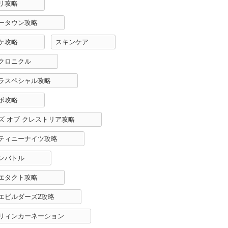
リ攻略
ータウン攻略
ケ攻略
スキンケア
クロニクル
ラスペシャル攻略
ボ攻略
ズ オブ クレストリア攻略
ティニーナイツ攻略
ンバトル
エタクト攻略
エビルダーズ2攻略
リィンカーネーション