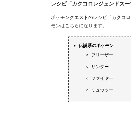
レシピ「カクコロレジェンドスー
ポケモンクエストのレシピ「カクコロ
モンはこちらになります。
伝説系のポケモン
フリーザー
サンダー
ファイヤー
ミュウツー