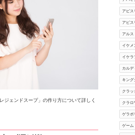
アビス
アビス
アルス
イケメ
イケラ
カルデ
キング
クラッ
レジェンドスープ」の作り方について詳しく
クラロ
ゲラポ
ゲーム