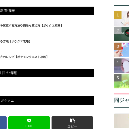
新着情報
を変更する方法や簡単な変え方【ポケクエ攻略】
する方法【ポケクエ攻略】
方のレシピ【ポケモンクエスト攻略】
注目の情報
同ジ
ポケクエ
LINE
コピー