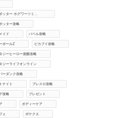
ハリーポッター ホグワーツミステリー攻略
ポッター攻略
メイド
バベル攻略
ーボールZ
ピカブイ攻略
タジーヒーロー覚醒攻略
タジーライフオンライン
バーダンク攻略
トナイト
ブレスロ攻略
デ攻略
プレゼント
ア
ボディーケア
フェ
ポケクエ