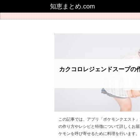
知恵まとめ.com
カクコロレジェンドスープの
この記事では、アプリ「ポケモンクエスト」
の作り方やレシピと特徴について詳しくお届
ケモンを呼び寄せるために料理を行います。 そ