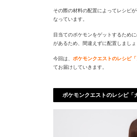
その際の材料の配置によってレシピが
なっています。
目当てのポケモンをゲットするために
があるため、間違えずに配置しましょ
今回は、
ポケモンクエストのレシピ「
てお届けしていきます。
ポケモンクエストのレシピ「