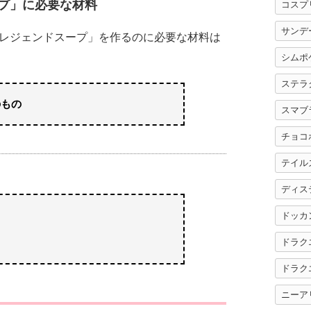
プ」に必要な材料
コスプ
サンデ
レジェンドスープ」を作るのに必要な材料は
シムポ
ステラ
のもの
スマブ
チョコ
テイル
ディス
ドッカ
ドラク
ドラク
ニーア