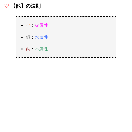
【他】の法則
金
：
火属性
銀
：
水属性
銅
：
木属性