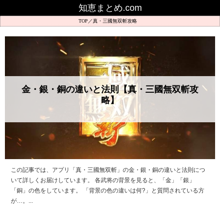
知恵まとめ.com
真・三國無双斬攻略
金・銀・銅の違いと法則【真・三國無双斬攻
略】
この記事では、アプリ「真・三國無双斬」の金・銀・銅の違いと法則につ
いて詳しくお届けしています。 各武将の背景を見ると、「金」「銀」
「銅」の色をしています。 「背景の色の違いは何?」と質問されている方
が…。...