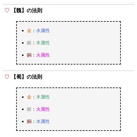
【魏】の法則
金
：
水属性
銀
：
木属性
銅
：
火属性
【蜀】の法則
金
：
木属性
銀
：
火属性
銅
：
水属性