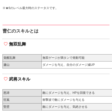
※★6のレベル最大時のステータスです。
曹仁のスキルとは
無双乱舞
覚醒乱舞
無双ゲージが満タンで発動可能
廬山
ダメージを与え、自分のダメージ減UP
武将スキル
怒涛
敵にダメージを与え、HPを回復できる
狂嵐
衝撃波で敵にダメージを与える
堅壁
敵にダメージを与え、気絶させる