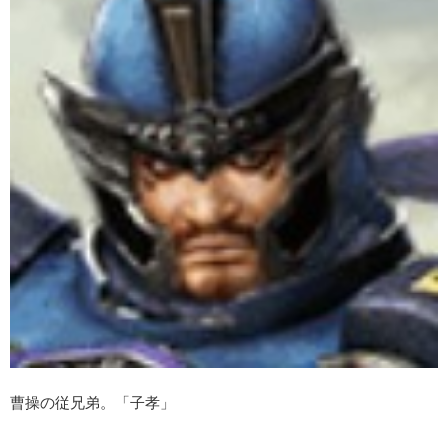
曹操の従兄弟。「子孝」