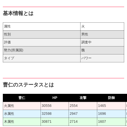
基本情報とは
属性
火
性別
男性
評価
調査中
勢力(所属国)
魏
タイプ
パワー
曹仁のステータスとは
曹仁
HP
攻撃
防御
火属性
30556
2554
1465
水属性
32598
2947
1696
木属性
30871
2714
1607