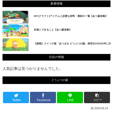
新着情報
DIY(クラフト)アイテムと必要な材料・素材の一覧【あつ森攻略】
友達とできること【あつ森攻略】
【速報】スイッチ版「あつまれ どうぶつの森」発売日が2020年に決
注目の情報
人気記事は見つかりませんでした。
どうぶつの森
コピー
Twitter
Facebook
LINE
2019.03.14