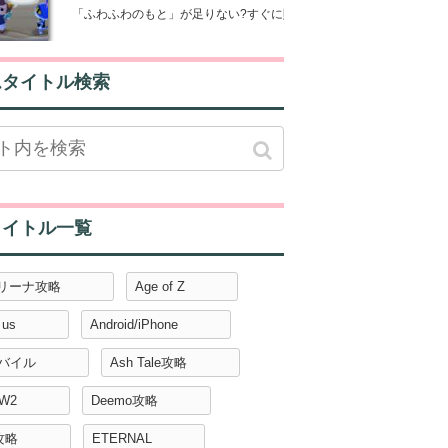
「ふわふわのもと」が足りない?すぐに貯める3つのコツ【ポケ森攻略
ムタイトル検索
タイトル一覧
アリーナ攻略
Age of Z
 us
Android/iPhone
モバイル
Ash Tale攻略
W2
Deemo攻略
攻略
ETERNAL