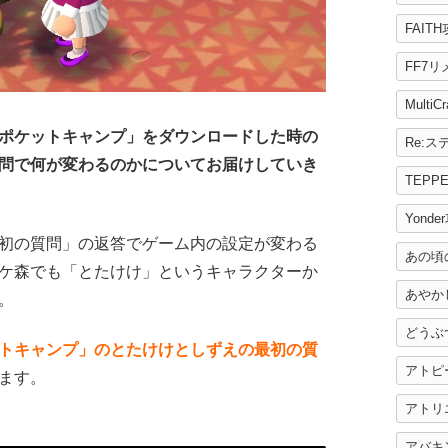
FAIT
FF7
MultiC
ポケットキャンプ」をダウンロードした時の
問で何が変わるのかについてお届けしていき
TEPP
Yonde
初の質問」の返答でゲーム内の設定が変わる
あの頃
ケ森でも「とたけけ」というキャラクターか
あやか
。
どうぶ
トキャンプ」のとたけけとしずえの最初の質
アトピ
ます。
アトリ
アバキ