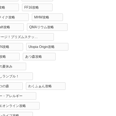
H攻略
FF16攻略
リメイク攻略
MHW攻略
raft攻略
QMAリウム攻略
Re:ステージ！プリズムステップ攻略
EN攻略
Utopia Origin攻略
r攻略
あつ森攻略
の夏休み
しランブル！
つの森
わくふぁん攻略
ー・アレルギー
エオンライン攻略
ンライフ攻略