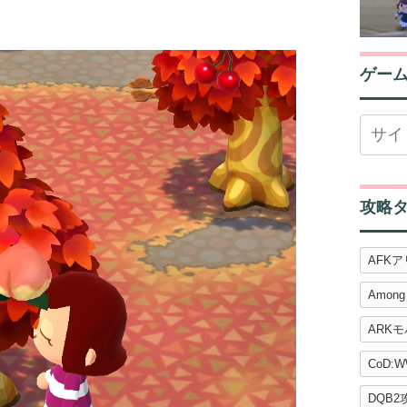
ゲー
攻略
AFK
Among
ARK
CoD:W
DQB2