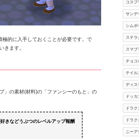
コスプ
サンデ
シムポ
ステラ
を積極的に入手しておくことが必要です。で
いきます。
スマブ
チョコ
テイル
ディス
プ」の素材(材料)の「ファンシーのもと」の
ドッカ
ドラク
ドラク
が好きなどうぶつのレベルアップ報酬
ニーア