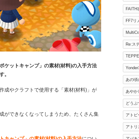
FAIT
FF7
MultiC
TEPP
ポケットキャンプ」の素材(材料)の入手方法
Yonde
す。
あの頃
作成やクラフトで使用する「素材(材料)」が
あやか
どうぶ
成ができなくなってしまうため、たくさん集
アトピ
アトリ
トキャンプ」の素材(材料)の入手方法
につい
アバキ