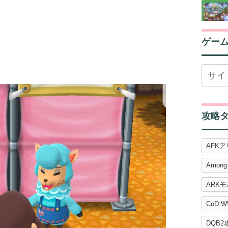
ゲー
攻略
AFK
Among
ARK
CoD:W
DQB2