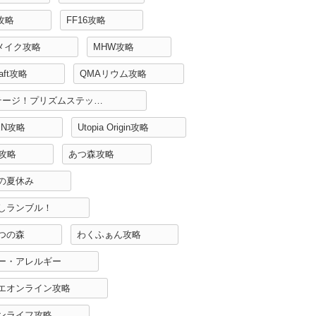
H攻略
FF16攻略
リメイク攻略
MHW攻略
raft攻略
QMAリウム攻略
Re:ステージ！プリズムステップ攻略
EN攻略
Utopia Origin攻略
r攻略
あつ森攻略
の夏休み
しランブル！
つの森
わくふぁん攻略
ー・アレルギー
エオンライン攻略
ンライフ攻略