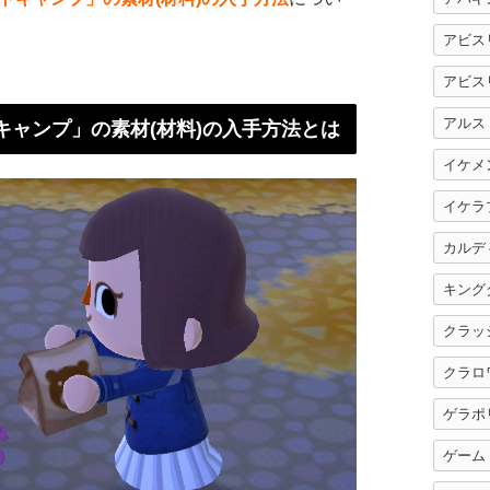
アビス
アビス
アルス
キャンプ」の素材(材料)の入手方法とは
イケメ
イケラ
カルデ
キング
クラッ
クラロ
ゲラポ
ゲーム