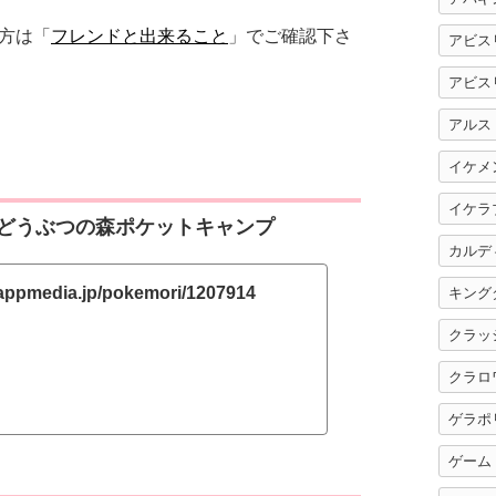
方は「
フレンドと出来ること
」でご確認下さ
アビス
アビス
アルス
イケメ
イケラ
どうぶつの森ポケットキャンプ
カルデ
/appmedia.jp/pokemori/1207914
キング
クラッ
クラロ
ゲラポ
ゲーム