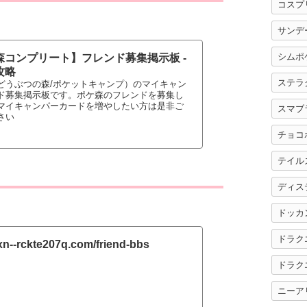
コスプ
サンデ
シムポ
森コンプリート】フレンド募集掲示板 -
攻略
ステラ
どうぶつの森/ポケットキャンプ）のマイキャン
ド募集掲示板です。ポケ森のフレンドを募集し
マイキャンパーカードを増やしたい方は是非ご
スマブ
さい
チョコ
テイル
ディス
ドッカ
ドラク
/xn--rckte207q.com/friend-bbs
ドラク
ニーア