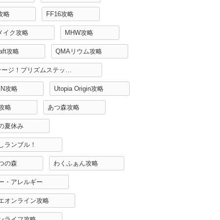
H攻略
FF16攻略
リメイク攻略
MHW攻略
raft攻略
QMAリウム攻略
Re:ステージ！プリズムステップ攻略
EN攻略
Utopia Origin攻略
r攻略
あつ森攻略
の夏休み
しランブル！
つの森
わくふぁん攻略
ー・アレルギー
エオンライン攻略
ンライフ攻略