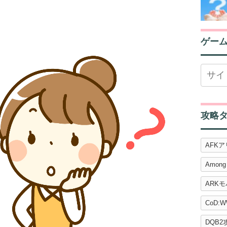
ゲー
攻略
AFK
Among
ARK
CoD:W
DQB2