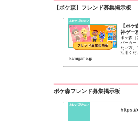
【ポケ森】フレンド募集掲示板
【ポケ
神ゲー
ポケ森（
パーカー
たい方、
活用くだ
kamigame.jp
ポケ森フレンド募集掲示板
https:/