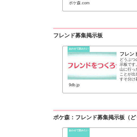
ポケ森.com
フレンド募集掲示板
フレンド
どうぶつ
示板です
山に行っ
ことが出
すそ分け
9db.jp
ポケ森：フレンド募集掲示板（ど