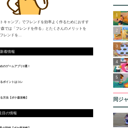
トキャンプ」でフレンドを効率よく作るためにおすす
ケ森では「フレンドを作る」とたくさんのメリットを
レンドを...
新着情報
めのゲームアプリ3選！
るポイントはコレ
る方法【ポケ森攻略】
同ジ
注目の情報
家具の詳細【ポケ森攻略】