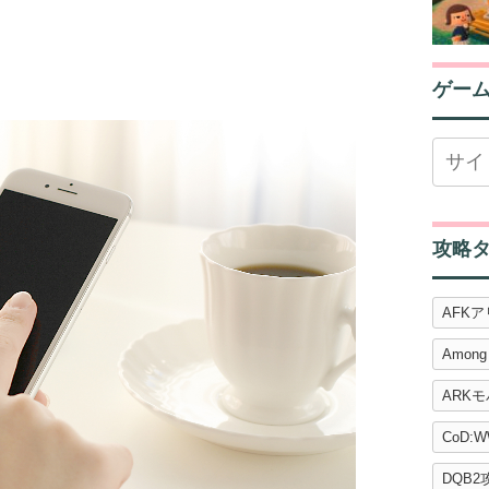
ゲー
攻略
AFK
Among
ARK
CoD:W
DQB2