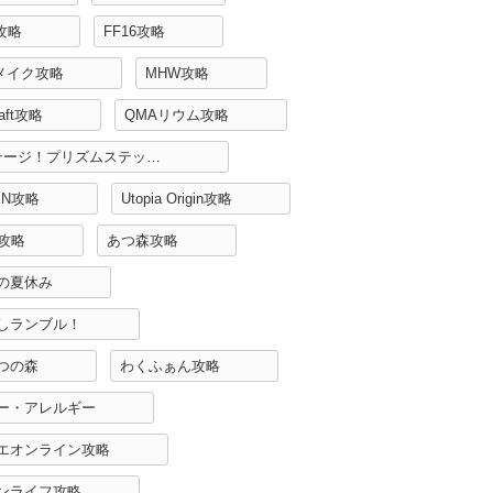
H攻略
FF16攻略
リメイク攻略
MHW攻略
raft攻略
QMAリウム攻略
Re:ステージ！プリズムステップ攻略
EN攻略
Utopia Origin攻略
r攻略
あつ森攻略
の夏休み
しランブル！
つの森
わくふぁん攻略
ー・アレルギー
エオンライン攻略
ンライフ攻略