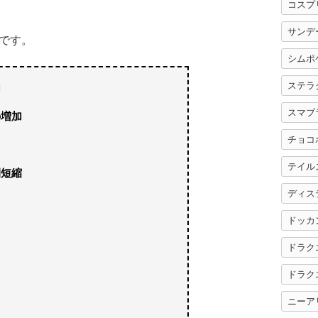
コスプ
サンデ
です。
シムポ
ステラ
加
スマブ
の増加
チョコ
テイル
間短縮
ディス
ドッカ
ドラク
ドラク
用
ニーア
る