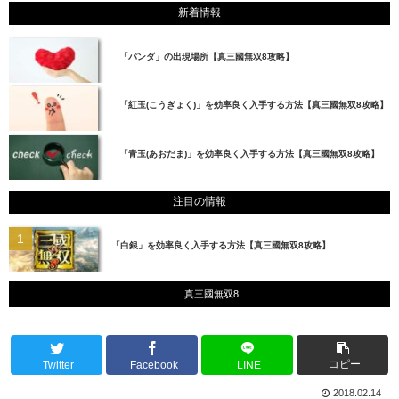
新着情報
「パンダ」の出現場所【真三國無双8攻略】
「紅玉(こうぎょく)」を効率良く入手する方法【真三國無双8攻略】
「青玉(あおだま)」を効率良く入手する方法【真三國無双8攻略】
注目の情報
「白銀」を効率良く入手する方法【真三國無双8攻略】
真三國無双8
コピー
Twitter
Facebook
LINE
2018.02.14