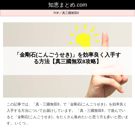
知恵まとめ.com
真三國無双8
「金剛石(こんごうせき)」を効率良く入手す
る方法【真三國無双8攻略】
この記事では、「真・三國無双8」で「金剛石(こんごうせき)」を効率良く
入手する方法についてお届けしています。 「真・三國無双8」で遊んでい
ると「金剛石(こんごうせき)」をたくさん集めたいと思う方も多いと思いま
す。 いくつ...