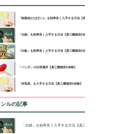
「桧葉材(ひばざい)」を効率良く入手する方法【真三國無双8攻略】
「古銭」を効率良く入手する方法【真三國無双8攻略】
「白銀」を効率良く入手する方法【真三國無双8攻略】
「パンダ」の出現場所【真三國無双8攻略】
「赤兎馬」を入手する方法【真三國無双8攻略】
ャンルの記事
「古銭」を効率良く入手する方法【真三國無双8攻略】