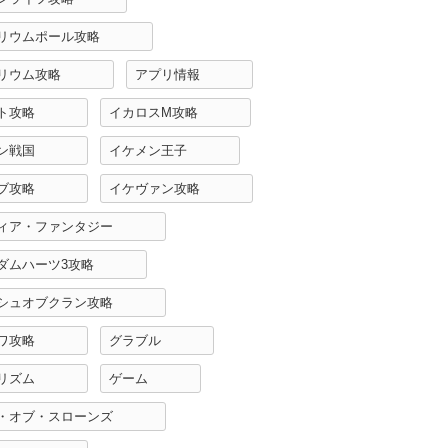
リウムポール攻略
リウム攻略
アプリ情報
ト攻略
イカロスM攻略
ン戦国
イケメン王子
ブ攻略
イケヴァン攻略
ィア・ファンタジー
ダムハーツ3攻略
シュオブクラン攻略
ワ攻略
グラブル
リズム
ゲーム
・オブ・スローンズ