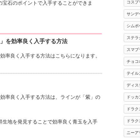
コスプ
」の宝石のポイントで入手することができま
サンデ
シムポ
ステラ
)」を効率良く入手する方法
スマブ
」を効率良く入手する方法はこちらになります。
チョコ
テイル
ディス
」を効率良く入手する方法は、ラインが「紫」の
ドッカ
ドラク
ドラク
、群生地を発見することで効率良く青玉を入手
ニーア