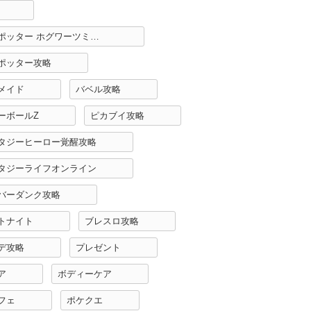
ハリーポッター ホグワーツミステリー攻略
ポッター攻略
メイド
バベル攻略
ーボールZ
ピカブイ攻略
タジーヒーロー覚醒攻略
タジーライフオンライン
バーダンク攻略
トナイト
ブレスロ攻略
デ攻略
プレゼント
ア
ボディーケア
フェ
ポケクエ