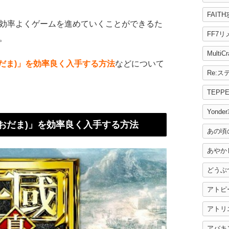
FAIT
効率よくゲームを進めていくことができるた
FF7
。
MultiC
だま)」を効率良く入手する方法
などについて
TEPP
Yonde
おだま)
」を効率良く入手する方法
あの頃
あやか
どうぶ
アトピ
アトリ
アバキ