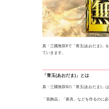
真・三國無双8で「青玉(あおだま)
ていきます。
「青玉(あおだま)」とは
真・三國無双8の「青玉(あおだま)」
「装飾品」「家具」などを作るのに必