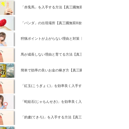
「赤兎馬」を入手する方法【真三國無双8攻略】
「パンダ」の出現場所【真三國無双8攻略】
狩猟ポイントが上がらない理由と対策【真三國無双8攻略】
馬が成長しない理由と育てる方法【真三國無双8攻略】
簡単で効率の良いお金の稼ぎ方【真三國無双8攻略】
「紅玉(こうぎょく)」を効率良く入手する方法【真三國無双8攻略】
「蛇紋石(じゃもんせき)」を効率良く入手する方法【真三國無双8攻略
「的盧(てきろ)」を入手する方法【真三國無双8攻略】