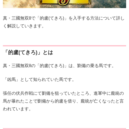
真・三國無双8で「的盧(てきろ)」を入手する方法について詳し
く解説していきます。
「的盧(てきろ)」とは
真・三國無双8の「的盧(てきろ)」は、劉備の乗る馬です。
「凶馬」として知られていた馬です。
張任の伏兵作戦にて劉備を狙っていたところ、進軍中に龐統の
馬が暴れたことで劉備から的盧を借り、龐統が亡くなったと言
われています。