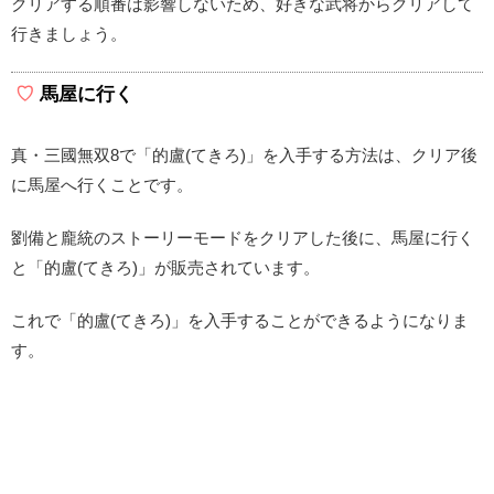
クリアする順番は影響しないため、好きな武将からクリアして
行きましょう。
馬屋に行く
真・三國無双8で「的盧(てきろ)」を入手する方法は、クリア後
に馬屋へ行くことです。
劉備と龐統のストーリーモードをクリアした後に、馬屋に行く
と「的盧(てきろ)」が販売されています。
これで「的盧(てきろ)」を入手することができるようになりま
す。