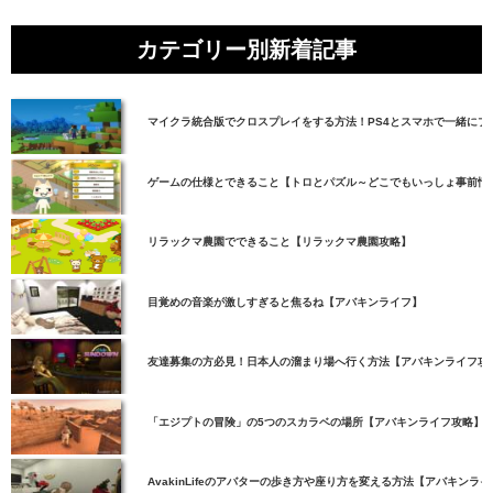
カテゴリー別新着記事
マイクラ統合版でクロスプレイをする方法！PS4とスマホで一緒にプ
ゲームの仕様とできること【トロとパズル～どこでもいっしょ事前情
リラックマ農園でできること【リラックマ農園攻略】
目覚めの音楽が激しすぎると焦るね【アバキンライフ】
友達募集の方必見！日本人の溜まり場へ行く方法【アバキンライフ攻
「エジプトの冒険」の5つのスカラベの場所【アバキンライフ攻略】
AvakinLifeのアバターの歩き方や座り方を変える方法【アバキンラ