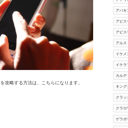
アバキ
アビス
アビス
アルス
イケメ
イケラ
カルデ
イベントを攻略する方法は、こちらになります。
キング
クラッ
クラロ
ゲラポ