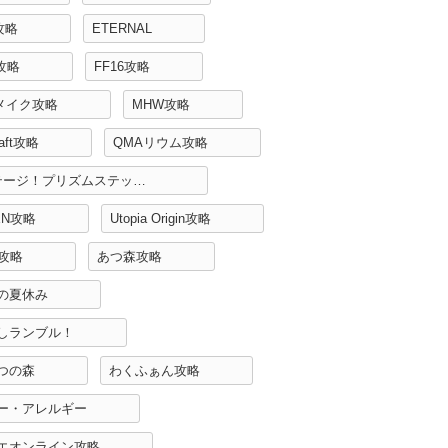
攻略
ETERNAL
H攻略
FF16攻略
リメイク攻略
MHW攻略
raft攻略
QMAリウム攻略
Re:ステージ！プリズムステップ攻略
EN攻略
Utopia Origin攻略
r攻略
あつ森攻略
の夏休み
しランブル！
つの森
わくふぁん攻略
ー・アレルギー
エオンライン攻略