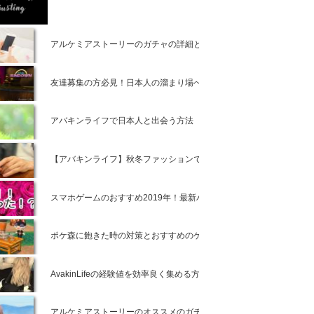
アルケミアストーリーのガチャの詳細と確率【アルスト攻略】
友達募集の方必見！日本人の溜まり場へ行く方法【アバキンライフ攻
アバキンライフで日本人と出会う方法
【アバキンライフ】秋冬ファッションで3000Avacoinをゲットしよう
スマホゲームのおすすめ2019年！最新ハマりすぎ注意な無料アプリ
ポケ森に飽きた時の対策とおすすめのゲームアプリ3選！
AvakinLifeの経験値を効率良く集める方法【アバキンライフ攻略】
アルケミアストーリーのオススメのガチャはコレで決まり！【アルス