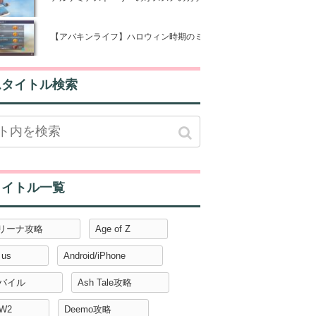
【アバキンライフ】ハロウィン時期のミステリーボックスとは
ムタイトル検索
タイトル一覧
アリーナ攻略
Age of Z
 us
Android/iPhone
モバイル
Ash Tale攻略
W2
Deemo攻略