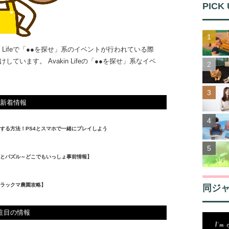
PICK 
 Lifeで「●●を探せ」系のイベントが行われている際
います。 Avakin Lifeの「●●を探せ」系なイベ
新着情報
する方法！PS4とスマホで一緒にプレイしよう
とパズル～どこでもいっしょ事前情報】
ラックマ農園攻略】
同ジ
注目の情報