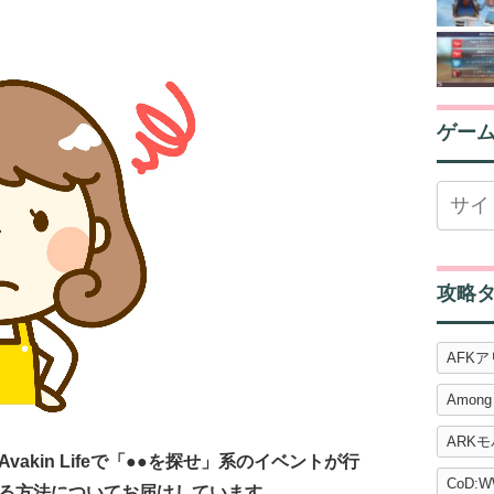
ゲー
攻略
AFK
Among
ARK
kin Lifeで「●●を探せ」系のイベントが行
CoD:W
る方法についてお届けしています。