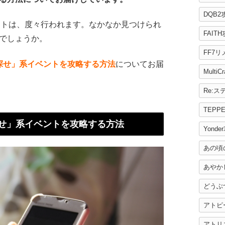
DQB2
なイベントは、度々行われます。なかなか見つけられ
FAIT
でしょうか。
FF7
「●●を探せ」系イベントを攻略する方法
についてお届
MultiC
TEPP
●●を探せ」系イベントを攻略する方法
Yonde
あの頃
あやか
どうぶ
アトピ
アトリ