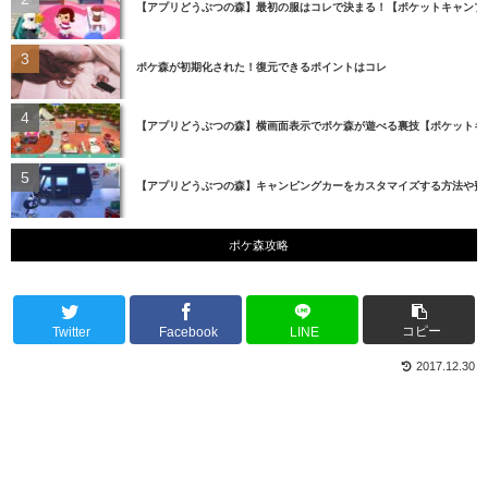
【アプリどうぶつの森】最初の服はコレで決まる！【ポケットキャンプ
ポケ森が初期化された！復元できるポイントはコレ
【アプリどうぶつの森】横画面表示でポケ森が遊べる裏技【ポケットキ
【アプリどうぶつの森】キャンピングカーをカスタマイズする方法や費
ポケ森攻略
コピー
Twitter
Facebook
LINE
2017.12.30