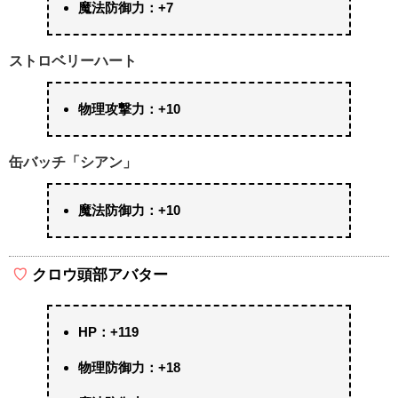
魔法防御力：+7
ストロベリーハート
物理攻撃力：+10
缶バッチ「シアン」
魔法防御力：+10
クロウ頭部アバター
HP：+119
物理防御力：+18