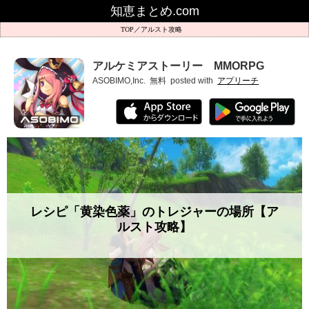
知恵まとめ.com
アルスト攻略
アルケミアストーリー MMORPG
ASOBIMO,Inc.
無料
posted with
アプリーチ
レシピ「黄染色薬」のトレジャーの場所【ア
ルスト攻略】