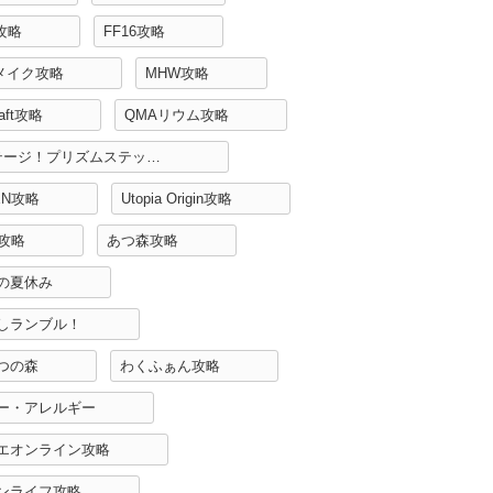
H攻略
FF16攻略
リメイク攻略
MHW攻略
raft攻略
QMAリウム攻略
Re:ステージ！プリズムステップ攻略
EN攻略
Utopia Origin攻略
r攻略
あつ森攻略
の夏休み
しランブル！
つの森
わくふぁん攻略
ー・アレルギー
エオンライン攻略
ンライフ攻略