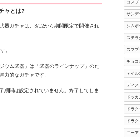
コスプ
チャとは?
サンデ
器ガチャは、3/12から期間限定で開催され
シムポ
ステラ
スマブ
ます。
チョコ
ジウム武器」は「武器のラインナップ」のた
テイル
魅力的なガチャです。
ディス
終了期間は設定されていません。終了してしま
ドッカ
ドラク
ドラク
ニーア