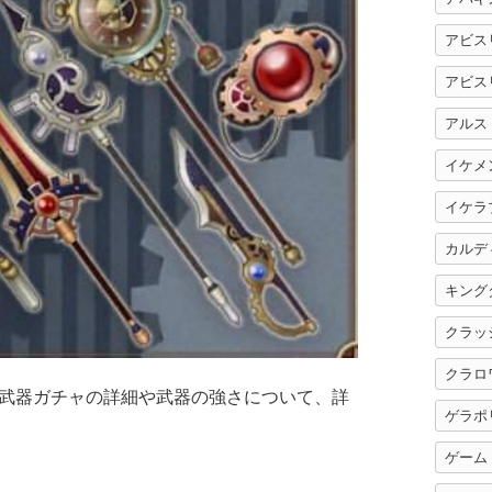
アビス
アビス
アルス
イケメ
イケラ
カルデ
キング
クラッ
クラロ
武器ガチャの詳細や武器の強さについて、詳
ゲラポ
ゲーム