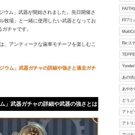
FAIT
ロジウム」武器が開始されました。先日開催さ
FF7
ル牧場」と一緒に使用したい武器となってお
るガチャです。
MultiC
は、アンティークな歯車モチーフを楽しむこ
TEPP
Yonde
ジウム」武器ガチャの詳細や強さと過去ガチ
あの頃
あやか
どうぶ
ム」武器ガチャの詳細や武器の強さとは
アトピ
アトリ
アバキ