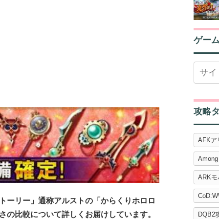
ゲー
攻略
AFK
Among
ARK
CoD:W
トーリー」通称アルストの「からくりホロロ
さの比較について詳しくお届けしています。
DQB2