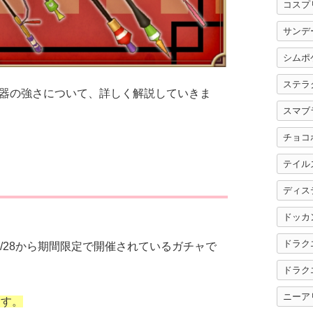
コスプ
サンデ
シムポ
ステラ
器の強さについて、詳しく解説していきま
スマブ
チョコ
テイル
ディス
ドッカ
ドラク
/28から期間限定で開催されているガチャで
ドラク
ニーア
ます。