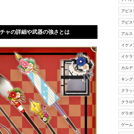
アビス
アビス
チャの詳細や武器の強さとは
アルス
イケメ
イケラ
カルデ
キング
クラッ
クラロ
ゲラポ
ゲーム