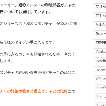
トーリー」通称アルストの和装武器ガチャの
FAIT
較についてお届けしています。
FF7
シリーズの「和装武器ガチャ」が12/28に開
MultiC
装仕様のタイプが手に入ります。
TEPP
Yonde
の手に入るガチャも開始されるため、今のう
しょう。
あの頃
あやか
器ガチャの詳細や過去最強ガチャとの武器の
どうぶ
アトピ
チャの詳細や強さと過去ガチャとの比較
につ
アトリ
アバキ