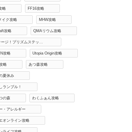
H攻略
FF16攻略
リメイク攻略
MHW攻略
raft攻略
QMAリウム攻略
Re:ステージ！プリズムステップ攻略
EN攻略
Utopia Origin攻略
r攻略
あつ森攻略
の夏休み
しランブル！
つの森
わくふぁん攻略
ー・アレルギー
エオンライン攻略
ンライフ攻略