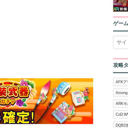
ゲー
攻略
AFK
Among
ARK
CoD:W
DQB2