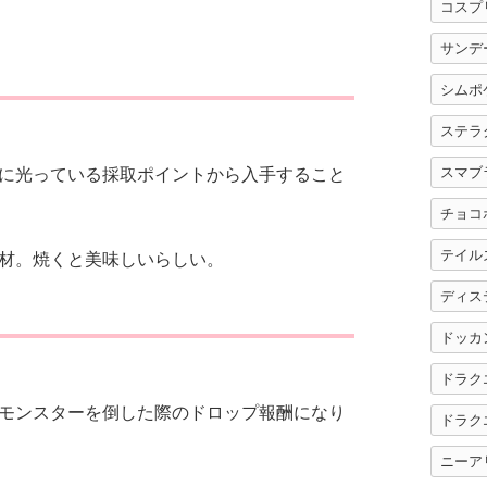
コスプ
サンデ
シムポ
ステラ
スマブ
に光っている採取ポイントから入手すること
チョコ
テイル
材。焼くと美味しいらしい。
ディス
ドッカ
ドラク
モンスターを倒した際のドロップ報酬になり
ドラク
ニーア