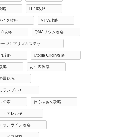
H攻略
FF16攻略
リメイク攻略
MHW攻略
raft攻略
QMAリウム攻略
Re:ステージ！プリズムステップ攻略
EN攻略
Utopia Origin攻略
r攻略
あつ森攻略
の夏休み
しランブル！
つの森
わくふぁん攻略
ー・アレルギー
エオンライン攻略
ンライフ攻略