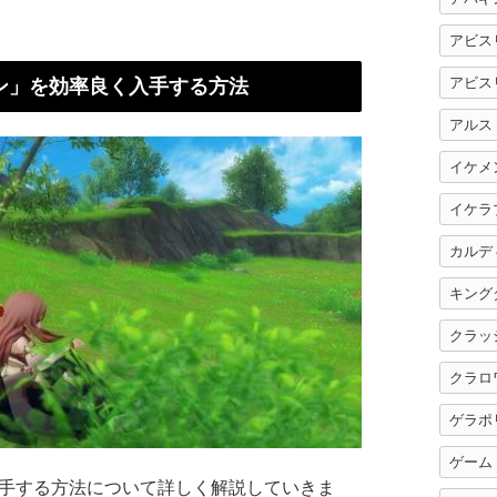
アビス
アビス
ン」を効率良く入手する方法
アルス
イケメ
イケラ
カルデ
キング
クラッ
クラロ
ゲラポ
ゲーム
手する方法について詳しく解説していきま