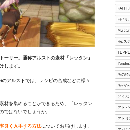
FAIT
FF7
MultiC
TEPP
トーリー」通称アルストの素材「レッタン」
Yonde
けします。
あの頃
PGのアルストでは、レシピの合成などに様々
あやか
どうぶ
素材を集めることができるため、「レッタン
アトピ
のではないでしょうか。
アトリ
率良く入手する方法
についてお届けします。
アバキ