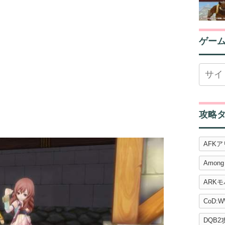
ゲー
攻略
AFK
Among
ARK
CoD:W
DQB2