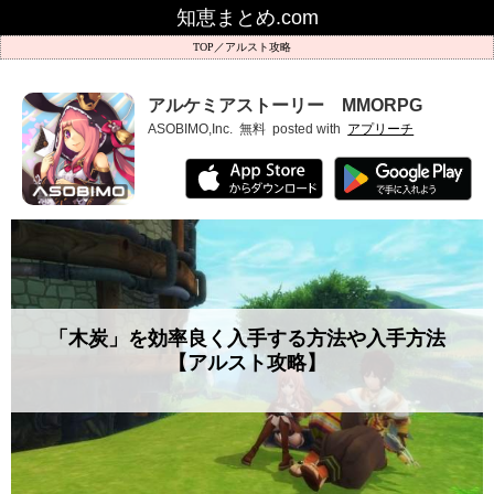
知恵まとめ.com
アルスト攻略
アルケミアストーリー MMORPG
ASOBIMO,Inc.
無料
posted with
アプリーチ
「木炭」を効率良く入手する方法や入手方法
【アルスト攻略】