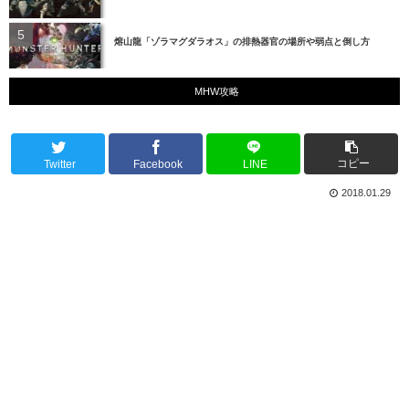
熔山龍「ゾラマグダラオス」の排熱器官の場所や弱点と倒し方
MHW攻略
コピー
Twitter
Facebook
LINE
2018.01.29