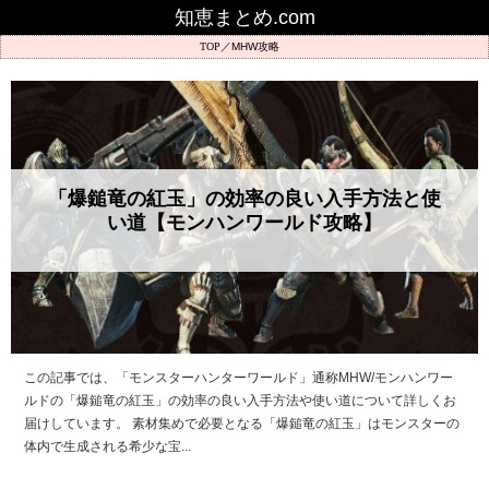
知恵まとめ.com
MHW攻略
「爆鎚竜の紅玉」の効率の良い入手方法と使
い道【モンハンワールド攻略】
この記事では、「モンスターハンターワールド」通称MHW/モンハンワー
ルドの「爆鎚竜の紅玉」の効率の良い入手方法や使い道について詳しくお
届けしています。 素材集めで必要となる「爆鎚竜の紅玉」はモンスターの
体内で生成される希少な宝...