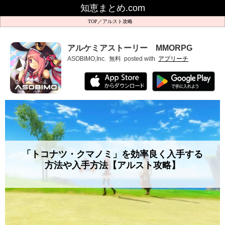
知恵まとめ.com
アルスト攻略
アルケミアストーリー MMORPG
ASOBIMO,Inc.
無料
posted with
アプリーチ
「トコナツ・クマノミ」を効率良く入手する
方法や入手方法【アルスト攻略】