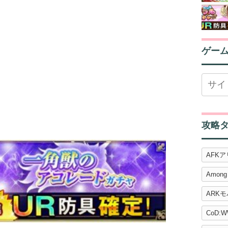
ゲー
攻略
AFK
Among
ARK
CoD:W