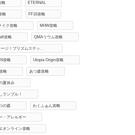
攻略
ETERNAL
H攻略
FF16攻略
リメイク攻略
MHW攻略
raft攻略
QMAリウム攻略
Re:ステージ！プリズムステップ攻略
EN攻略
Utopia Origin攻略
r攻略
あつ森攻略
の夏休み
しランブル！
つの森
わくふぁん攻略
ー・アレルギー
エオンライン攻略