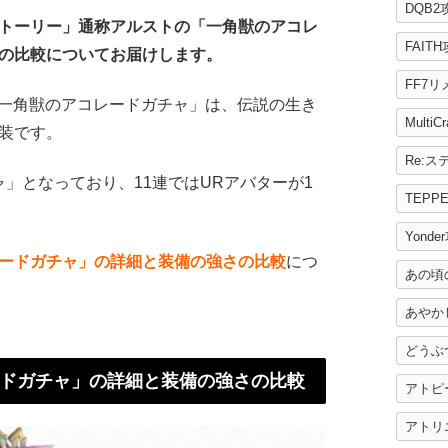
DQB2
トーリー」通称アルストの「一角獣のアコレ
FAIT
の比較についてお届けします。
FF7
「一角獣のアコレードガチャ」は、伝説の生き
MultiC
装です。
」となっており、11連ではURアバターが1
TEPP
Yonde
ードガチャ」の詳細と装備の強さの比較
につ
あの頃
あやか
どうぶ
ドガチャ」の詳細と装備の強さの比較
アトピ
アトリ