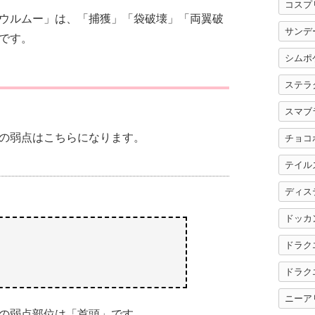
コスプ
ウルムー」は、「捕獲」「袋破壊」「両翼破
サンデ
です。
シムポ
ステラ
スマブ
の弱点はこちらになります。
チョコ
テイル
ディス
ドッカ
ドラク
ドラク
ニーア
の弱点部位は「首頭」です。