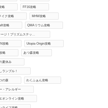
H攻略
FF16攻略
リメイク攻略
MHW攻略
raft攻略
QMAリウム攻略
Re:ステージ！プリズムステップ攻略
EN攻略
Utopia Origin攻略
r攻略
あつ森攻略
の夏休み
しランブル！
つの森
わくふぁん攻略
ー・アレルギー
エオンライン攻略
ンライフ攻略