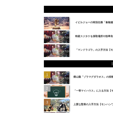
イビルジョーの特別任務「食物連
特産スジタケを採取場所や効率良
「マンドラゴラ」の入手方法【モ
熔山龍「ゾラマグダラオス」の排
「一等マイハウス」に入る方法【
上質な堅骨の入手方法【モンハン