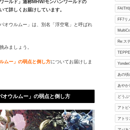
ワールド」通称MHW/モンハンワールドの
FAIT
いて詳しくお届けしています。
FF7
パオウルムー」は、別名「浮空竜」と呼ばれ
MultiC
挑みましょう。
TEPP
ルムー」の弱点と倒し方
についてお届けしま
Yonde
あの頃
あやか
パオウルムー」の弱点と倒し方
どうぶ
アトピ
アトリ
アバキ