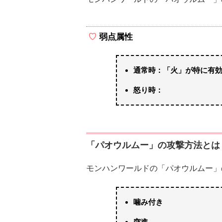
弱点属性
通常時：「火」が特に有
怒り時：
「パオウルムー」の攻撃方法とは
モンハンワールドの「パオウルムー」
噛み付き
突進