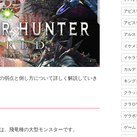
アビス
アビス
アルス
イケメ
イケラ
カルデ
の弱点と倒し方について詳しく解説していき
キング
クラッ
クラロ
ゲラポ
ゲーム
は、飛竜種の大型モンスターです。