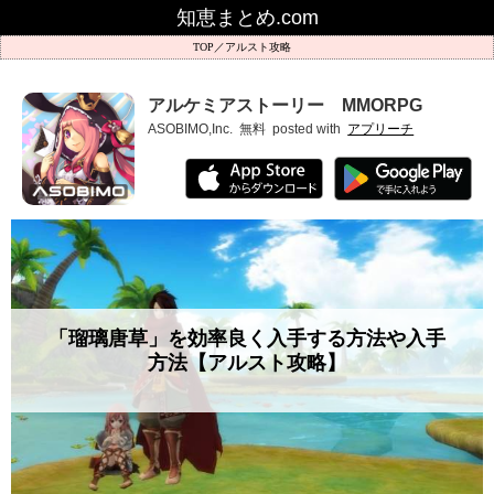
知恵まとめ.com
アルスト攻略
アルケミアストーリー MMORPG
ASOBIMO,Inc.
無料
posted with
アプリーチ
「瑠璃唐草」を効率良く入手する方法や入手
方法【アルスト攻略】