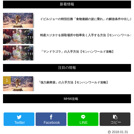
新着情報
イビルジョーの特別任務「食物連鎖の波に乗れ」の解放条件や出し方
特産スジタケを採取場所や効率良く入手する方法【モンハンワールド
「マンドラゴラ」の入手方法【モンハンワールド攻略】
注目の情報
「強力麻痺袋」の入手方法【モンハンワールド攻略】
MHW攻略
コピー
Twitter
Facebook
LINE
2018.01.31