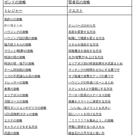
ボンドの攻略
賢者石の攻略
トレジャー
クエスト
魚釣りの攻略
釣り場まとめ
ナンバーズのやり方
ハウジングの攻略
名前を変更する方法
ハウジング設計図の攻略
転職して職業を変える方法
協力技スキルの攻略
スキルを強化する方法
マウント(騎乗)の攻略
回復魔法を強化する方法
時渉の塔の攻略
火力(攻撃力)を上げる方法
時渉の塔・地下の攻略
エリアボス別の特攻効果付き武器まとめ
チーム対抗戦の攻略
マッチングの時間をゼロにする裏ワザ
リズの不思議なお店の攻略
サブ装備で攻撃力アップの裏ワザ
ドレッサーの攻略
ハウジングの作成パターンまとめ
倉庫の攻略
スクショを4コマ漫画にする方法
エリアボスの攻略
アバター防具のステータス比較
月額コースの攻略
画像をスマートに保管する方法
曜日ダンジョンやゲリラの攻略
「いいね」はメリットも大きい
1日1回無料ガチャの攻略
顔にハートを付ける方法
エステの攻略
「？？？？？を集めよう」の攻略
キャラメイクをする方法
序盤に習得するべきスキル
武器の攻略
錬金石の入手方法と使い方