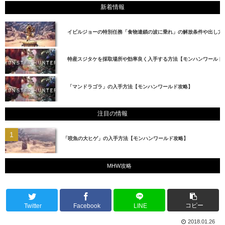
新着情報
イビルジョーの特別任務「食物連鎖の波に乗れ」の解放条件や出し方
特産スジタケを採取場所や効率良く入手する方法【モンハンワールド
「マンドラゴラ」の入手方法【モンハンワールド攻略】
注目の情報
「咬魚の大ヒゲ」の入手方法【モンハンワールド攻略】
MHW攻略
コピー
Twitter
Facebook
LINE
2018.01.26